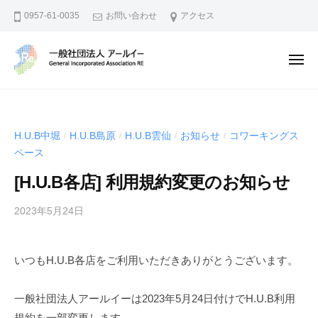
一
ー
コ
0957-61-0035
お問い合わせ
アクセス
般
ン
社
テ
団
メ
ン
法
ニ
ュ
人
ツ
一
地
ー
ア
へ
般
域
ー
資
ス
社
ル
H.U.B中堀
H.U.B島原
H.U.B雲仙
お知らせ
コワーキングス
/
/
/
/
源
キ
団
イ
ペース
の
ッ
法
ー
活
[H.U.B各店] 利用規約変更のお知らせ
プ
人
用
ア
2023年5月24日
b
や
ー
y
I
ル
t
o
いつもH.U.B各店をご利用いただきありがとうございます。
a
イ
T
k
で
ー
a
一般社団法人アールイーは2023年5月24日付けでH.U.B利用
地
c
規約を一部変更します。