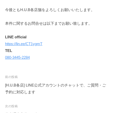
今後ともH.U.B各店舗をよろしくお願いいたします。
本件に関するお問合せは以下までお願い致します。
LINE
official
https://lin.ee/CT1ygmT
TEL
080-3445-2284
投
前の投稿
稿
[H.U.B各店] LINE公式アカウントのチャットで、ご質問・ご
ナ
予約に対応します
ビ
ゲ
次の投稿
ー