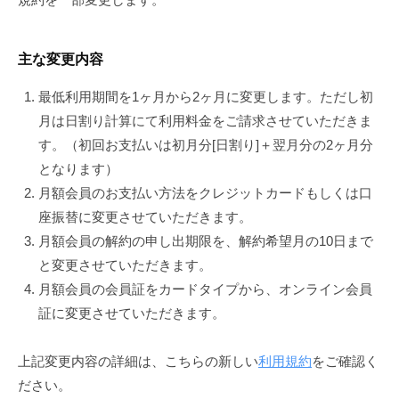
域
y
課
題
主な変更内容
の
解
最低利用期間を1ヶ月から2ヶ月に変更します。ただし初
決
月は日割り計算にて利用料金をご請求させていただきま
を
す。（初回お支払いは初月分[日割り]＋翌月分の2ヶ月分
となります）
月額会員のお支払い方法をクレジットカードもしくは口
座振替に変更させていただきます。
月額会員の解約の申し出期限を、解約希望月の10日まで
と変更させていただきます。
月額会員の会員証をカードタイプから、オンライン会員
証に変更させていただきます。
上記変更内容の詳細は、こちらの新しい
利用規約
をご確認く
ださい。