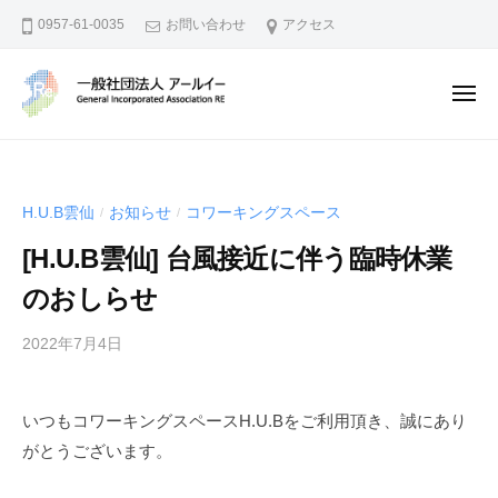
一
ー
コ
0957-61-0035
お問い合わせ
アクセス
般
ン
社
テ
団
メ
ン
法
ニ
ュ
人
ツ
一
地
ー
ア
へ
般
域
ー
資
ス
社
ル
H.U.B雲仙
お知らせ
コワーキングスペース
/
/
源
キ
団
イ
の
[H.U.B雲仙] 台風接近に伴う臨時休業
ッ
法
ー
活
プ
人
のおしらせ
用
ア
や
2022年7月4日
b
ー
I
y
ル
o
t
イ
T
いつもコワーキングスペースH.U.Bをご利用頂き、誠にあり
a
で
ー
がとうございます。
k
地
a