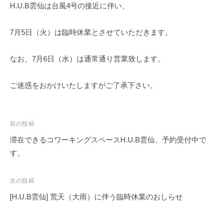
域
c
H.U.B雲仙は台風4号の接近に伴い、
課
y
題
7月5日（火）は臨時休業とさせていただきます。
の
解
なお、7月6日（水）は通常通り営業致します。
決
を
ご迷惑をおかけいたしますがご了承下さい。
投
前の投稿
稿
滞在できるコワーキングスペースH.U.B雲仙、予約受付中で
ナ
す。
ビ
ゲ
次の投稿
ー
[H.U.B雲仙] 荒天（大雨）に伴う臨時休業のおしらせ
シ