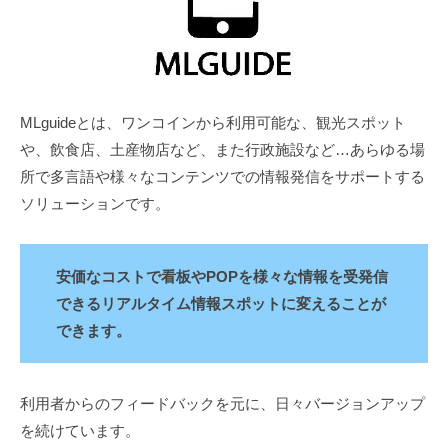
域
月
課
16
題
日
の
by
解
takacy
MLguideとは、ワンコインから利用可能な、観光スポット
決
や、飲食店、土産物店など、また行政施設など…あらゆる場
を
所で多言語や様々なコンテンツでの情報発信をサポートする
ソリューションです。
安価なコストで看板やPOPを様々な情報を受発信
できるリアルタイム情報スポットに変えることが
できます。
利用者からのフィードバックを元に、日々バージョンアップ
を続けています。