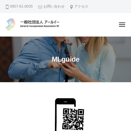
一
ー
コ
0957-61-0035
お問い合わせ
アクセス
般
ン
社
テ
団
メ
ン
法
ニ
ュ
人
ツ
一
地
ー
ア
へ
般
域
ー
資
ス
社
ル
MLguide
源
キ
団
イ
の
ッ
法
ー
活
プ
人
用
ア
や
ー
I
ル
MLguide
o
イ
T
2022
で
ー
年
地
1