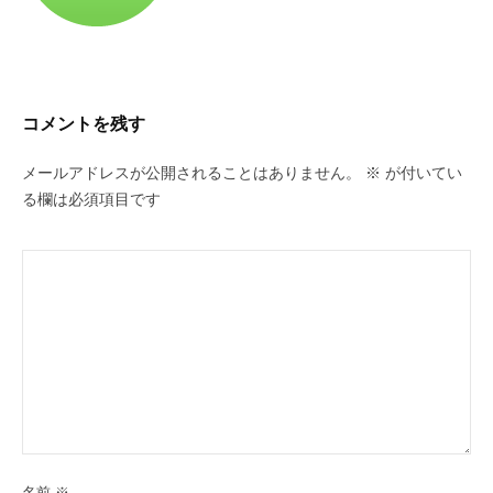
域
ト-3-
課
8
題
の
2023
解
コメントを残す
年
決
5
を
メールアドレスが公開されることはありません。
※
が付いてい
月
る欄は必須項目です
22
日
by
takacy
名前
※