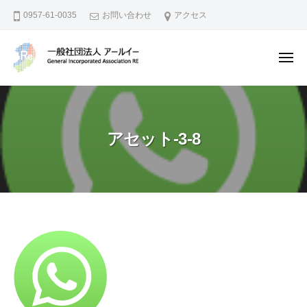
一
ー
コ
0957-61-0035
お問い合わせ
アクセス
般
ン
社
テ
団
メ
ン
法
ニ
ュ
人
ツ
一
地
ー
ア
へ
般
域
ー
資
ス
社
ル
アセット-3-8
源
キ
団
イ
の
ッ
法
ー
活
プ
人
用
ア
や
ー
I
ル
ア
o
イ
T
セ
で
ー
ッ
地