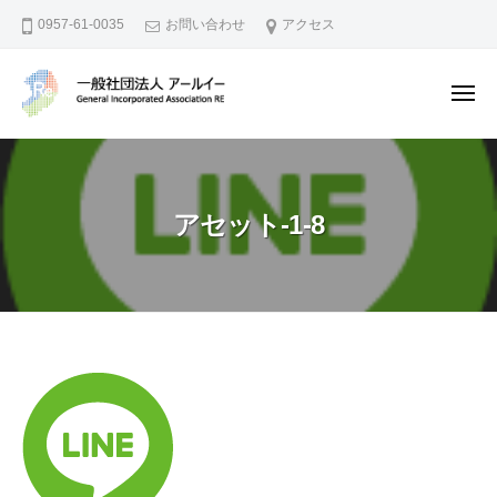
一
ー
コ
0957-61-0035
お問い合わせ
アクセス
般
ン
社
テ
団
メ
ン
法
ニ
ュ
人
ツ
一
地
ー
ア
へ
般
域
ー
資
ス
社
ル
アセット-1-8
源
キ
団
イ
の
ッ
法
ー
活
プ
人
用
ア
や
ー
I
ル
ア
o
イ
T
セ
で
ー
ッ
地