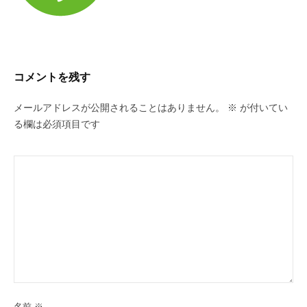
域
ト-1-
課
8
題
の
2023
解
コメントを残す
年
決
5
を
メールアドレスが公開されることはありません。
※
が付いてい
月
る欄は必須項目です
22
日
by
takacy
名前
※