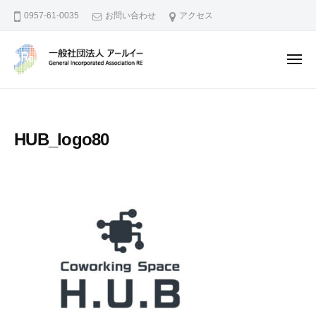
一
ー
コ
0957-61-0035
お問い合わせ
アクセス
般
ン
社
テ
団
メ
ン
法
ニ
ュ
人
ツ
一
地
ー
ア
へ
般
域
ー
資
ス
社
ル
HUB_logo80
源
キ
団
イ
の
ッ
法
ー
活
プ
人
用
ア
や
ー
I
ル
o
イ
T
で
ー
地