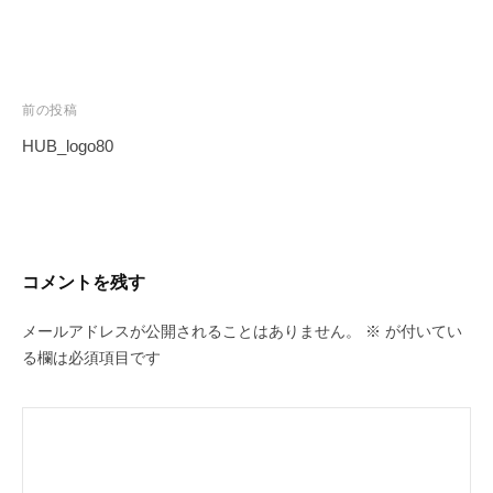
域
課
題
の
投
解
前の投稿
決
稿
HUB_logo80
を
ナ
ビ
ゲ
ー
コメントを残す
シ
ョ
メールアドレスが公開されることはありません。
※
が付いてい
ン
る欄は必須項目です